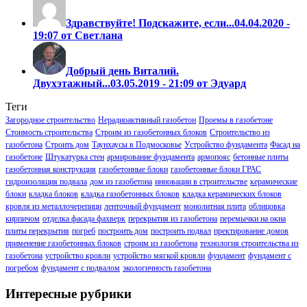
Здравствуйте! Подскажите, если...
04.04.2020 -
19:07 от Светлана
Добрый день Виталий.
Двухэтажный...
03.05.2019 - 21:09 от Эдуард
Теги
Загородное строительство
Нерадиоактивный газобетон
Проемы в газобетоне
Стоимость строительства
Строим из газобетонных блоков
Строительство из
газобетона
Строить дом
Таунхаусы в Подмосковье
Устройство фундамента
Фасад на
газобетоне
Штукатурка стен
армирование фундамента
армопояс
бетонные плиты
газобетонная конструкция
газобетонные блоки
газобетонные блоки ГРАС
гидроизоляция подвала
дом из газобетона
инновации в строительстве
керамические
блоки
кладка блоков
кладка газобетонных блоков
кладка керамических блоков
кровля из металлочерепици
ленточный фундамент
монолитная плита
облицовка
кирпичом
отделка фасада фахверк
перекрытия из газобетона
перемычки на окна
плиты перекрытия
погреб
построить дом
построить подвал
пректирование домов
применение газобетонных блоков
строим из газобетона
технология строительства из
газобетона
устройство кровли
устройство мягкой кровли
фундамент
фундамент с
погребом
фундамент с подвалом
экологичность газобетона
Интересные рубрики