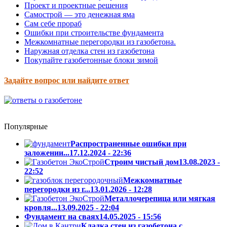
Проект и проектные решения
Самострой — это денежная яма
Сам себе прораб
Ошибки при строительстве фундамента
Межкомнатные перегородки из газобетона.
Наружная отделка стен из газобетона
Покупайте газобетонные блоки зимой
Задайте вопрос или найдите ответ
das nmd cheap
Популярные
Распространенные ошибки при
заложении...
17.12.2024 - 22:36
Cтроим чистый дом
13.08.2023 -
22:52
Межкомнатные
перегородки из г...
13.01.2026 - 12:28
Металлочерепица или мягкая
кровля...
13.09.2025 - 22:04
Фундамент на сваях
14.05.2025 - 15:56
Кладка стен из газобетона с