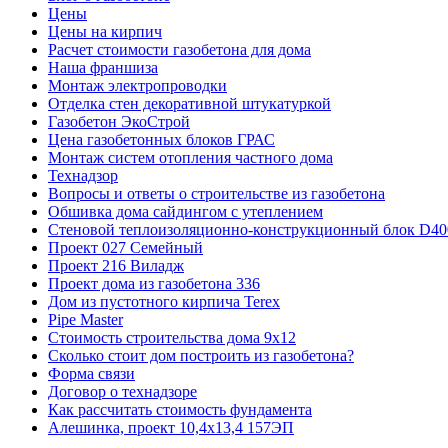
Цены
Цены на кирпич
Расчет стоимости газобетона для дома
Наша франшиза
Монтаж электропроводки
Отделка стен декоративной штукатуркой
Газобетон ЭкоСтрой
Цена газобетонных блоков ГРАС
Монтаж систем отопления частного дома
Технадзор
Вопросы и ответы о строительстве из газобетона
Обшивка дома сайдингом с утеплением
Стеновой теплоизоляционно-конструкционный блок D400
Проект 027 Семейный
Проект 216 Виладж
Проект дома из газобетона 336
Дом из пустотного кирпича Terex
Pipe Master
Стоимость строительства дома 9х12
Сколько стоит дом построить из газобетона?
Форма связи
Договор о технадзоре
Как рассчитать стоимость фундамента
Алешинка, проект 10,4х13,4 157ЭП