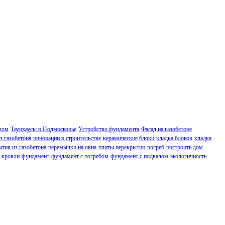
дом
Таунхаусы в Подмосковье
Устройство фундамента
Фасад на газобетоне
з газобетона
инновации в строительстве
керамические блоки
кладка блоков
кладка
тия из газобетона
перемычки на окна
плиты перекрытия
погреб
построить дом
 кровли
фундамент
фундамент с погребом
фундамент с подвалом
экологичность