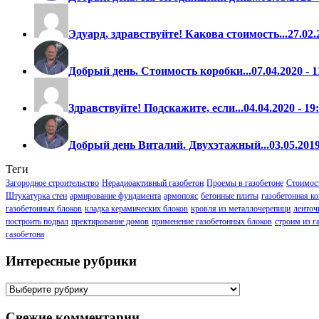
Эдуард, здравствуйте! Какова стоимость...
27.02.
Добрый день. Стоимость коробки...
07.04.2020 - 
Здравствуйте! Подскажите, если...
04.04.2020 - 1
Добрый день Виталий. Двухэтажный...
03.05.201
Теги
Загородное строительство
Нерадиоактивный газобетон
Проемы в газобетоне
Стоимост
Штукатурка стен
армирование фундамента
армопояс
бетонные плиты
газобетонная к
газобетонных блоков
кладка керамических блоков
кровля из металлочерепици
ленточ
построить подвал
пректирование домов
применение газобетонных блоков
строим из г
газобетона
Интересные рубрики
Интересные
рубрики
Свежие комментарии