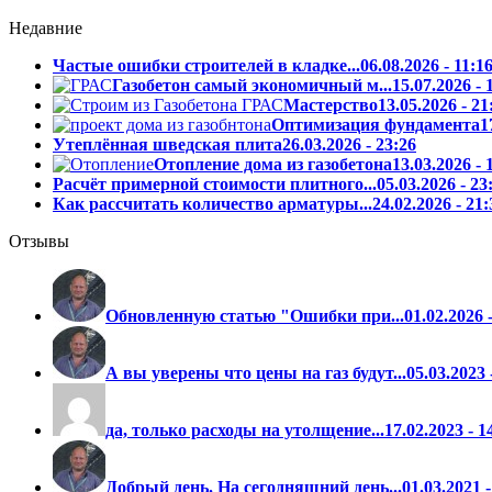
Недавние
Частые ошибки строителей в кладке...
06.08.2026 - 11:1
Газобетон самый экономичный м...
15.07.2026 - 
Мастерство
13.05.2026 - 21
Оптимизация фундамента
1
Утеплённая шведская плита
26.03.2026 - 23:26
Отопление дома из газобетона
13.03.2026 - 
Расчёт примерной стоимости плитного...
05.03.2026 - 23
Как рассчитать количество арматуры...
24.02.2026 - 21:
Отзывы
Обновленную статью "Ошибки при...
01.02.2026 
А вы уверены что цены на газ будут...
05.03.2023 
да, только расходы на утолщение...
17.02.2023 - 
Добрый день. На сегодняшний день...
01.03.2021 