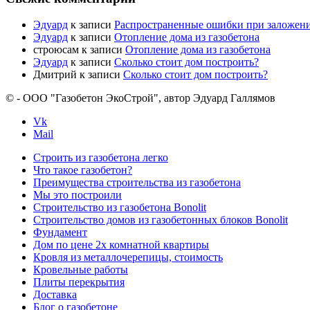
Эдуард
к записи
Распространенные ошибки при заложен
Эдуард
к записи
Отопление дома из газобетона
строюсам
к записи
Отопление дома из газобетона
Эдуард
к записи
Сколько стоит дом построить?
Дмитрий
к записи
Сколько стоит дом построить?
© - ООО "Газобетон ЭкоСтрой", автор Эдуард Галлямов
Vk
Mail
Строить из газобетона легко
Что такое газобетон?
Преимущества строительства из газобетона
Мы это построили
Строительство из газобетона Bonolit
Строительство домов из газобетонных блоков Bonolit
Фундамент
Дом по цене 2х комнатной квартиры
Кровля из металлочерепицы, стоимость
Кровельные работы
Плиты перекрытия
Доставка
Блог о газобетоне