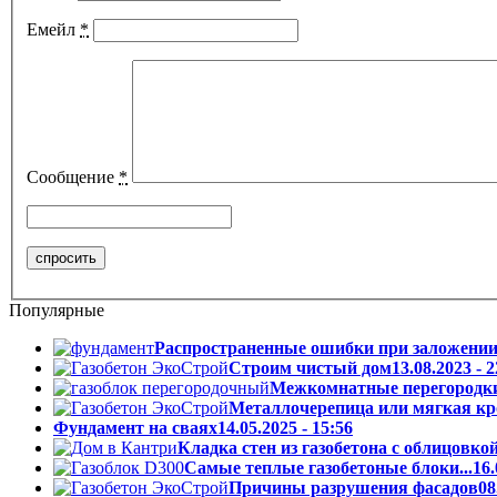
Емейл
*
Сообщение
*
Популярные
Распространенные ошибки при заложении.
Cтроим чистый дом
13.08.2023 - 2
Межкомнатные перегородки и
Металлочерепица или мягкая кро
Фундамент на сваях
14.05.2025 - 15:56
Кладка стен из газобетона с облицовкой.
Самые теплые газобетоные блоки...
16.
Причины разрушения фасадов
08