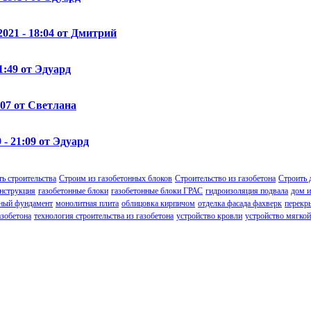
2021 - 18:04 от Дмитрий
11:49 от Эдуард
9:07 от Светлана
9 - 21:09 от Эдуард
ь строительства
Строим из газобетонных блоков
Строительство из газобетона
Строить 
онструкция
газобетонные блоки
газобетонные блоки ГРАС
гидроизоляция подвала
дом и
ный фундамент
монолитная плита
облицовка кирпичом
отделка фасада фахверк
перекры
азобетона
технология строительства из газобетона
устройство кровли
устройство мягкой