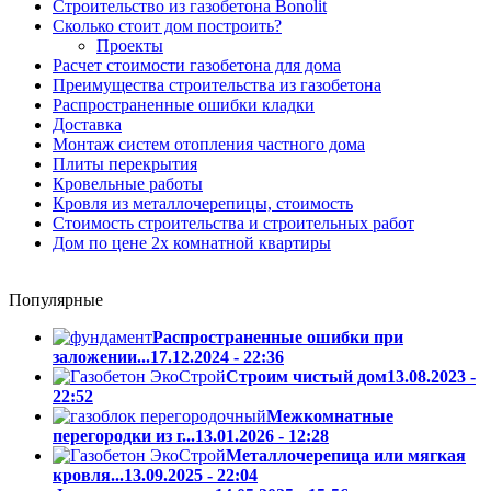
Строительство из газобетона Bonolit
Сколько стоит дом построить?
Проекты
Расчет стоимости газобетона для дома
Преимущества строительства из газобетона
Распространенные ошибки кладки
Доставка
Монтаж систем отопления частного дома
Плиты перекрытия
Кровельные работы
Кровля из металлочерепицы, стоимость
Стоимость строительства и строительных работ
Дом по цене 2х комнатной квартиры
idas nmd cheap
Популярные
Распространенные ошибки при
заложении...
17.12.2024 - 22:36
Cтроим чистый дом
13.08.2023 -
22:52
Межкомнатные
перегородки из г...
13.01.2026 - 12:28
Металлочерепица или мягкая
кровля...
13.09.2025 - 22:04