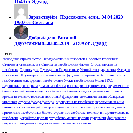
11:49 от Эдуард
Здравствуйте! Подскажите, если...
04.04.2020 -
19:07 от Светлана
Добрый день Виталий.
Двухэтажный...
03.05.2019 - 21:09 от Эдуард
Теги
Загородное строительство
Нерадиоактивный газобетон
Проемы в газобетоне
Стоимость строительства
Строим из газобетонных блоков
Строительство из
газобетона
Строить дом
Таунхаусы в Подмосковье
Устройство фундамента
Фасад на
газобетоне
Штукатурка стен
армирование фундамента
армопояс
бетонные плиты
газобетонная конструкция
газобетонные блоки
газобетонные блоки ГРАС
гидроизоляция подвала
дом из газобетона
инновации в строительстве
керамические
блоки
кладка блоков
кладка газобетонных блоков
кладка керамических блоков
кровля из металлочерепици
ленточный фундамент
монолитная плита
облицовка
кирпичом
отделка фасада фахверк
перекрытия из газобетона
перемычки на окна
плиты перекрытия
погреб
построить дом
построить подвал
пректирование домов
применение газобетонных блоков
строим из газобетона
технология строительства из
газобетона
устройство кровли
устройство мягкой кровли
фундамент
фундамент с
погребом
фундамент с подвалом
экологичность газобетона