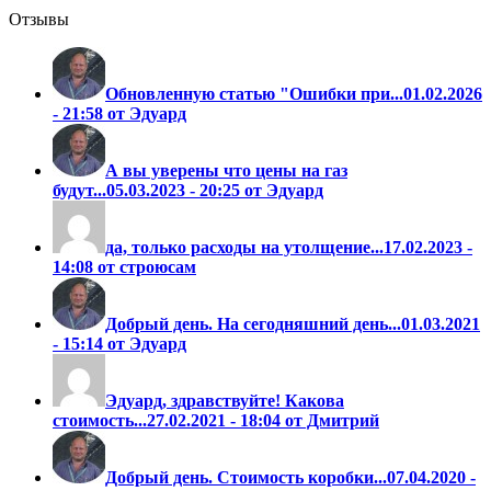
Отзывы
Обновленную статью "Ошибки при...
01.02.2026
- 21:58 от Эдуард
А вы уверены что цены на газ
будут...
05.03.2023 - 20:25 от Эдуард
да, только расходы на утолщение...
17.02.2023 -
14:08 от строюсам
Добрый день. На сегодняшний день...
01.03.2021
- 15:14 от Эдуард
Эдуард, здравствуйте! Какова
стоимость...
27.02.2021 - 18:04 от Дмитрий
Добрый день. Стоимость коробки...
07.04.2020 -