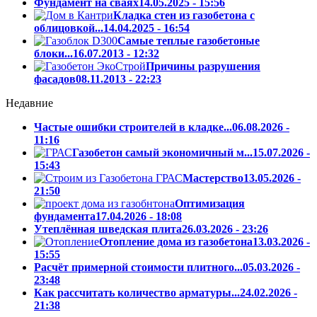
Фундамент на сваях
14.05.2025 - 15:56
Кладка стен из газобетона с
облицовкой...
14.04.2025 - 16:54
Самые теплые газобетоные
блоки...
16.07.2013 - 12:32
Причины разрушения
фасадов
08.11.2013 - 22:23
Недавние
Частые ошибки строителей в кладке...
06.08.2026 -
11:16
Газобетон самый экономичный м...
15.07.2026 -
15:43
Мастерство
13.05.2026 -
21:50
Оптимизация
фундамента
17.04.2026 - 18:08
Утеплённая шведская плита
26.03.2026 - 23:26
Отопление дома из газобетона
13.03.2026 -
15:55
Расчёт примерной стоимости плитного...
05.03.2026 -
23:48
Как рассчитать количество арматуры...
24.02.2026 -
21:38