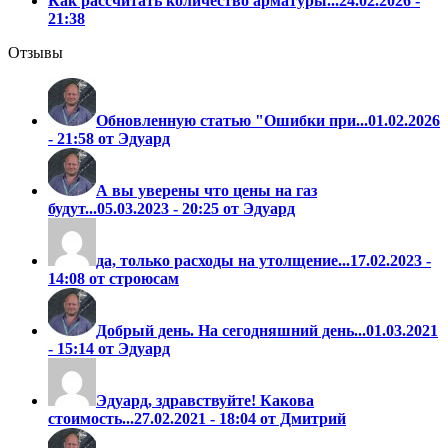
Как рассчитать количество арматуры...
24.02.2026 -
21:38
Отзывы
Обновленную статью "Ошибки при...
01.02.2026
- 21:58 от Эдуард
А вы уверены что цены на газ
будут...
05.03.2023 - 20:25 от Эдуард
да, только расходы на утолщение...
17.02.2023 -
14:08 от строюсам
Добрый день. На сегодняшний день...
01.03.2021
- 15:14 от Эдуард
Эдуард, здравствуйте! Какова
стоимость...
27.02.2021 - 18:04 от Дмитрий