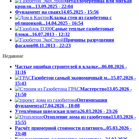
Металлочерепица или мягкая
кровля...
13.09.2025 - 22:04
Фундамент на сваях
14.05.2025 - 15:56
Кладка стен из газобетона с
облицовкой...
14.04.2025 - 16:54
Самые теплые газобетоные
блоки...
16.07.2013 - 12:32
Причины разрушения
фасадов
08.11.2013 - 22:23
Недавние
Частые ошибки строителей в кладке...
06.08.2026 -
11:16
Газобетон самый экономичный м...
15.07.2026 -
15:43
Мастерство
13.05.2026 -
21:50
Оптимизация
фундамента
17.04.2026 - 18:08
Утеплённая шведская плита
26.03.2026 - 23:26
Отопление дома из газобетона
13.03.2026 -
15:55
Расчёт примерной стоимости плитного...
05.03.2026 -
23:48