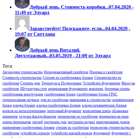
Добрый день. Стоимость коробки...
07.04.2020 -
11:49 от Эдуард
Здравствуйте! Подскажите, если...
04.04.2020 -
19:07 от Светлана
Добрый день Виталий.
Двухэтажный...
03.05.2019 - 21:09 от Эдуард
Теги
Загородное строительство
Нерадиоактивный газобетон
Проемы в газобетоне
Стоимость строительства
Строим из газобетонных блоков
Строительство из
газобетона
Строить дом
Таунхаусы в Подмосковье
Устройство фундамента
Фасад на
газобетоне
Штукатурка стен
армирование фундамента
армопояс
бетонные плиты
газобетонная конструкция
газобетонные блоки
газобетонные блоки ГРАС
гидроизоляция подвала
дом из газобетона
инновации в строительстве
керамические
блоки
кладка блоков
кладка газобетонных блоков
кладка керамических блоков
кровля из металлочерепици
ленточный фундамент
монолитная плита
облицовка
кирпичом
отделка фасада фахверк
перекрытия из газобетона
перемычки на окна
плиты перекрытия
погреб
построить дом
построить подвал
пректирование домов
применение газобетонных блоков
строим из газобетона
технология строительства из
газобетона
устройство кровли
устройство мягкой кровли
фундамент
фундамент с