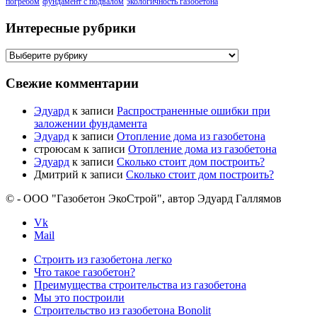
погребом
фундамент с подвалом
экологичность газобетона
Интересные рубрики
Интересные
рубрики
Свежие комментарии
Эдуард
к записи
Распространенные ошибки при
заложении фундамента
Эдуард
к записи
Отопление дома из газобетона
строюсам
к записи
Отопление дома из газобетона
Эдуард
к записи
Сколько стоит дом построить?
Дмитрий
к записи
Сколько стоит дом построить?
© - ООО "Газобетон ЭкоСтрой", автор Эдуард Галлямов
Vk
Mail
Строить из газобетона легко
Что такое газобетон?
Преимущества строительства из газобетона
Мы это построили
Строительство из газобетона Bonolit