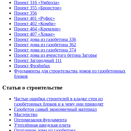
Проект 316 «Умбрэла»
Проект 355 «Бронстон»
Проект 356
Проект 401 «Руфос»
Проект 402 «Комби»
Проект 404 «Кремлин»
Проект 407 «Хокке»
Проект дома из газобетона 336
Проект дома из газобетона 362
Проект дома из газобетона 374
Проект дома из ячеистого бетона Загорье
Проект Загородный 111
Проект Фрэйнбах
Фундаменты для строительства домов из газобетонных
блоков
Статьи о строительстве
Частые ошибки строителей в кладке стен из
газобетонных блоков и к чему они приводят
Газобетон самый экономичный материал
Мастерство
Оптимизация фундамента
Утеплённая шведская плита
Отопление дома из газобетона