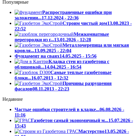
adidas nmd cheap
Популярные
Распространенные ошибки при
заложении...
17.12.2024 - 22:36
Cтроим чистый дом
13.08.2023 -
22:52
Межкомнатные
перегородки из г...
13.01.2026 - 12:28
Металлочерепица или мягкая
кровля...
13.09.2025 - 22:04
Фундамент на сваях
14.05.2025 - 15:56
Кладка стен из газобетона с
облицовкой...
14.04.2025 - 16:54
Самые теплые газобетоные
блоки...
16.07.2013 - 12:32
Причины разрушения
фасадов
08.11.2013 - 22:23
Недавние
Частые ошибки строителей в кладке...
06.08.2026 -
11:16
Газобетон самый экономичный м...
15.07.2026 -
15:43
Мастерство
13.05.2026 -