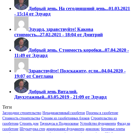
Добрый день. На сегодняшний день...
01.03.2021
- 15:14 от Эдуард
Эдуард, здравствуйте! Какова
стоимость...
27.02.2021 - 18:04 от Дмитрий
Добрый день. Стоимость коробки...
07.04.2020 -
11:49 от Эдуард
Здравствуйте! Подскажите, если...
04.04.2020 -
19:07 от Светлана
Добрый день Виталий.
Двухэтажный...
03.05.2019 - 21:09 от Эдуард
Теги
Загородное строительство
Нерадиоактивный газобетон
Проемы в газобетоне
Стоимость строительства
Строим из газобетонных блоков
Строительство из
газобетона
Строить дом
Таунхаусы в Подмосковье
Устройство фундамента
Фасад на
газобетоне
Штукатурка стен
армирование фундамента
армопояс
бетонные плиты