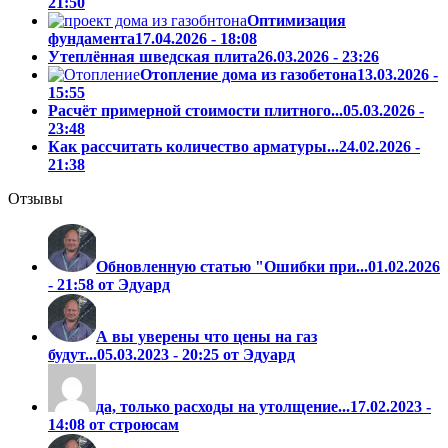
21:50
Оптимизация
фундамента
17.04.2026 - 18:08
Утеплённая шведская плита
26.03.2026 - 23:26
Отопление дома из газобетона
13.03.2026 -
15:55
Расчёт примерной стоимости плитного...
05.03.2026 -
23:48
Как рассчитать количество арматуры...
24.02.2026 -
21:38
Отзывы
Обновленную статью "Ошибки при...
01.02.2026
- 21:58 от Эдуард
А вы уверены что цены на газ
будут...
05.03.2023 - 20:25 от Эдуард
да, только расходы на утолщение...
17.02.2023 -
14:08 от строюсам