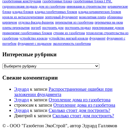
газобетонная конструкция
газобетонные блоки
газобетонные блоки ГРАС
гидроизоляция подвала
дом из газобетона
инновации в строительстве
керамические
блоки
кладка блоков
кладка газобетонных блоков
кладка керамических блоков
кровля из металлочерепици
ленточный фундамент
монолитная плита
облицовка
кирпичом
отделка фасада фахверк
перекрытия из газобетона
перемычки на окна
плиты перекрытия
погреб
построить дом
построить подвал
пректирование домов
применение газобетонных блоков
строим из газобетона
технология строительства из
газобетона
устройство кровли
устройство мягкой кровли
фундамент
фундамент с
погребом
фундамент с подвалом
экологичность газобетона
Интересные рубрики
Интересные
рубрики
Свежие комментарии
Эдуард
к записи
Распространенные ошибки при
заложении фундамента
Эдуард
к записи
Отопление дома из газобетона
строюсам
к записи
Отопление дома из газобетона
Эдуард
к записи
Сколько стоит дом построить?
Дмитрий
к записи
Сколько стоит дом построить?
© - ООО "Газобетон ЭкоСтрой", автор Эдуард Галлямов