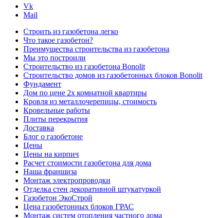
Vk
Mail
Строить из газобетона легко
Что такое газобетон?
Преимущества строительства из газобетона
Мы это построили
Строительство из газобетона Bonolit
Строительство домов из газобетонных блоков Bonolit
Фундамент
Дом по цене 2х комнатной квартиры
Кровля из металлочерепицы, стоимость
Кровельные работы
Плиты перекрытия
Доставка
Блог о газобетоне
Цены
Цены на кирпич
Расчет стоимости газобетона для дома
Наша франшиза
Монтаж электропроводки
Отделка стен декоративной штукатуркой
Газобетон ЭкоСтрой
Цена газобетонных блоков ГРАС
Монтаж систем отопления частного дома